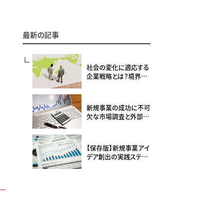
最新の記事
社会の変化に適応する
企業戦略とは？境界が
融解する時代に求めら
れる変革の視点
新規事業の成功に不可
欠な市場調査と外部環
境分析フレームとは？
【保存版】新規事業アイ
デア創出の実践ステッ
プ：事例とフレームワー
クで徹底解説