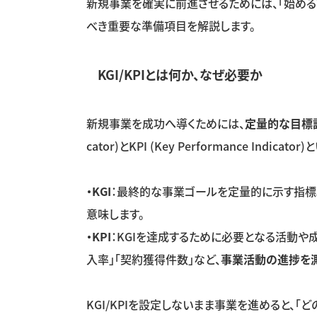
新規事業を確実に前進させるためには、「始める
べき重要な準備項目を解説します。
KGI/KPI
とは何か、なぜ必要か
新規事業を成功へ導くためには、
定量的な目標
cator)
と
KPI (Key Performance Indicator)
と
・KGI
：最終的な事業ゴールを定量的に示す指標
意味します。
・KPI
：
KGI
を達成するために必要となる活動や成
入率」「契約獲得件数」など、
事業活動の進捗を
KGI/KPI
を設定しないまま事業を進めると、「