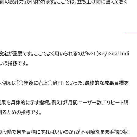
前の設計力」が問われます。ここでは、立ち上げ前に整えておく
設定
が重要です。ここでよく用いられるのが
KGI (Key Goal Indi
いう指標です。
。例えば「
○
年後に売上
○
億円」といった、
最終的な成果目標
を
果を具体的に示す指標。例えば「月間ユーザー数」「リピート購
測る
ための指標です。
どの段階で何を目標にすればいいのか」が不明瞭なまま手探り状