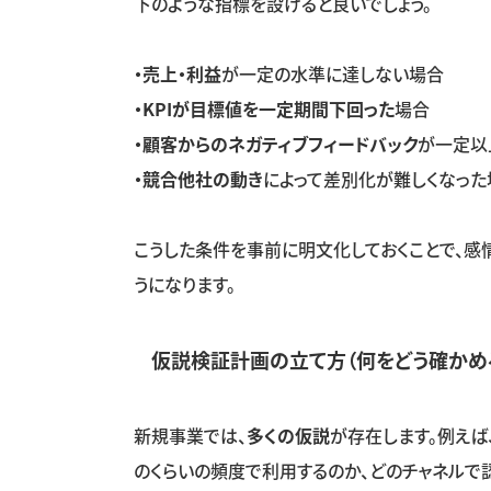
下のような指標を設けると良いでしょう。
・売上・利益
が一定の水準に達しない場合
・KPI
が目標値を一定期間下回った
場合
・顧客からのネガティブフィードバック
が一定以
・競合他社の動き
によって差別化が難しくなった
こうした条件を事前に明文化しておくことで、感
うになります。
仮説検証計画の立て方（何をどう確かめ
新規事業では、
多くの仮説
が存在します。例えば
のくらいの頻度で利用するのか、どのチャネルで