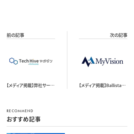
前の記事
次の記事
【メディア掲載】弊社サービ
【メディア掲載】Ballista
ス”Yoake”が、株式会社
CEO 中川貴登のインタビ
Asikazeが運営するTech
ューが、MyVisionに掲載さ
Hiveマガジンの「【2024年
れました。
RECOMMEND
最新】フリーランスエージェ
おすすめ記事
ントおすすめ比較25選！外
さない選び方も紹介」に掲