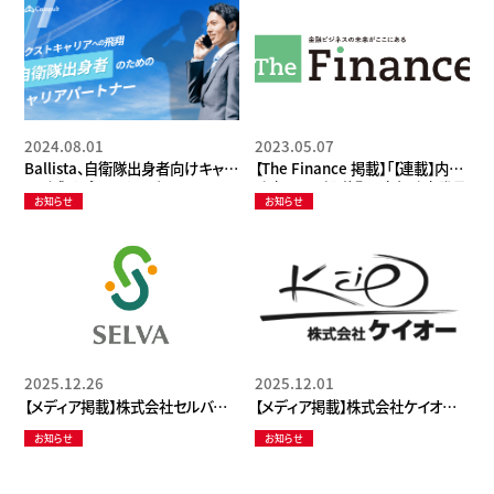
載されました
2024.08.01
2023.05.07
Ballista、自衛隊出身者向けキャリ
【The Finance 掲載】「【連載】内部
ア形成サポートサービス
監査スキル解説② 内部監査発見
お知らせ
お知らせ
「Catapult」を開始 ～自衛隊出身
事項に対する深度ある根本原因分
者のための独自のサービスとして、
析の手法」を主題に弊社藤田が寄
個の可能性を最大化させる～
稿いたしました<2023/5/1>
2025.12.26
2025.12.01
【メディア掲載】株式会社セルバの
【メディア掲載】株式会社ケイオー
運営するコラム内の記事「フリーラ
の運営するコラム内の記事「集客・
お知らせ
お知らせ
ンスITコンサルタントのおすすめの
販促・ブランディングを強化する！マ
企業まとめ」に当社が掲載されまし
ーケ＆コンサル会社まとめ【企業成
た。
長に効く】」に当社が掲載されまし