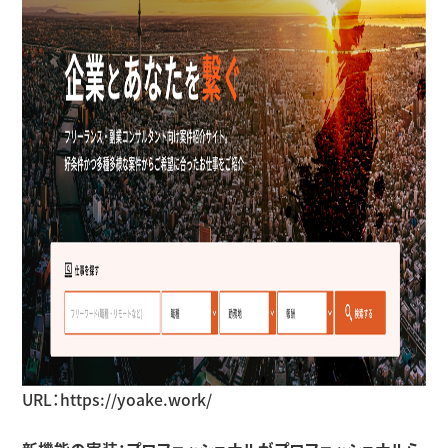
URL：
https://yoake.work/