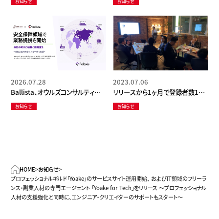
お知らせ
お知らせ
キャリア協会」にて、おすすめの転
ビスの提供企業まとめ【採用転倒
職エージェントとしてYoakeが掲載
者必見】」にて「Yoake」が紹介され
されました。
ました。
2026.07.28
2023.07.06
Ballista、オウルズコンサルティング
リリースから1ヶ月で登録者数100
グループと安全保障領域で業務提
名突破！フリーランス・副業人材が
お知らせ
お知らせ
携を開始分断の時代の経営に、羅
集まるプロフェッショナルギルド
針盤を。― 防衛と経済安全保障を
「Yoake」、コミュニケーションスペ
一体で支援 ―
ース「冒険者酒場」をオープン！
HOME
>
お知らせ
>
プロフェッショナルギルド「Yoake」のサービスサイト運用開始、 およびIT領域のフリーラ
ンス・副業人材の専門エージェント 「Yoake for Tech」をリリース ～プロフェッショナル
人材の支援強化と同時に、エンジニア・クリエイターのサポートもスタート～