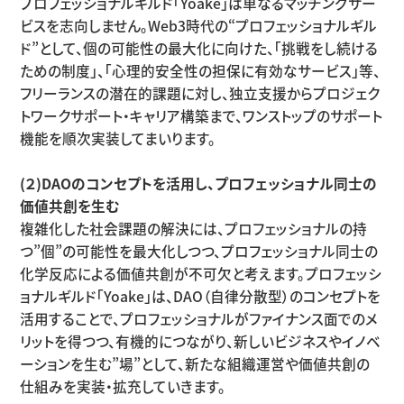
プロフェッショナルギルド「Yoake」は単なるマッチングサー
ビスを志向しません。Web3時代の“プロフェッショナルギル
ド”として、個の可能性の最大化に向けた、「挑戦をし続ける
ための制度」、「心理的安全性の担保に有効なサービス」等、
フリーランスの潜在的課題に対し、独立支援からプロジェク
トワークサポート・キャリア構築まで、ワンストップのサポート
機能を順次実装してまいります。
(２)DAOのコンセプトを活用し、プロフェッショナル同士の
価値共創を生む
複雑化した社会課題の解決には、プロフェッショナルの持
つ”個”の可能性を最大化しつつ、プロフェッショナル同士の
化学反応による価値共創が不可欠と考えます。プロフェッシ
ョナルギルド「Yoake」は、DAO（自律分散型）のコンセプトを
活用することで、プロフェッショナルがファイナンス面でのメ
リットを得つつ、有機的につながり、新しいビジネスやイノベ
ーションを生む”場”として、新たな組織運営や価値共創の
仕組みを実装・拡充していきます。