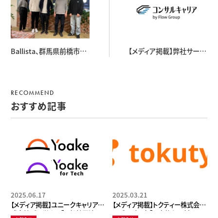
Ballista、群馬県前橋市に
【メディア掲載】弊社サービ
新たなビジネス拠点を開
ス”Yoake”が、株式会社
設。学びと成長、繋がりと共
FlowGroupが運営するコ
創が交差する新しいシェア
ンサルキャリアの「フリーコ
RECOMMEND
オフィス空間「GITY」での
ンサル案件紹介エージェン
おすすめ記事
価値創出とデジタル田園
トおすすめ31社徹底比較！
都市構想への貢献を目指
特徴や選び方まで解説」に
して
掲載されました
2025.06.17
2025.03.21
【メディア掲載】ユニークキャリア株
【メディア掲載】トクティー株式会社
式会社が運営する「一般社団法人
のブログ記事「代表的な人材サー