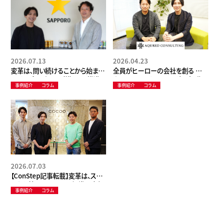
2026.07.13
2026.04.23
変革は、問い続けることから始まる
全員がヒーローの会社を創る ―ア
―サッポロビールが描く、DX推進
クアードコンサルティング代表・住
事例紹介
コラム
事例紹介
コラム
の本質と飲料業界の未来―
吉氏が語る人材育成の本質と
Constep導入への期待―
2026.07.03
【ConStep記事転載】変革は、スキ
ルから始まる。 ──DX組織の本気
事例紹介
コラム
が問う、人財育成の新基準──