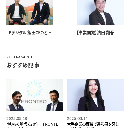
JPデジタル 飯田CEOと語
【事業開発】清田 翔吾
る、“個”が光る組織の作り
方
RECOMMEND
おすすめ記事
2023.05.10
2025.03.14
やり抜く覚悟で20年 FRONTEO
大手企業の面接で違和感を感じて
守本正宏社長に聞く、プロフェッシ
方針転換 出演番組でBallistaから