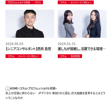
プロフェッショナル対談
コラム
コラム
メンバーインタビュー
ョナルはAIとどう向き合うか
オファー 理想の未来と重なって入
社を即断
2024.06.03
2024.01.31
【シニアコンサルタント】西貝 島悟
誰しもが挑戦し、活躍できる環境。
女性メンバーが実感した、Ballista
コラム
メンバーインタビュー
コラム
社内対談
の働きやすさの理由とは？
HOME
>
コラム
>
プロフェッショナル対談
>
机上の空論に終わらない JPデジタル 柴田CIOと語る、巨大組織を変革するとはどう
いうことなのか