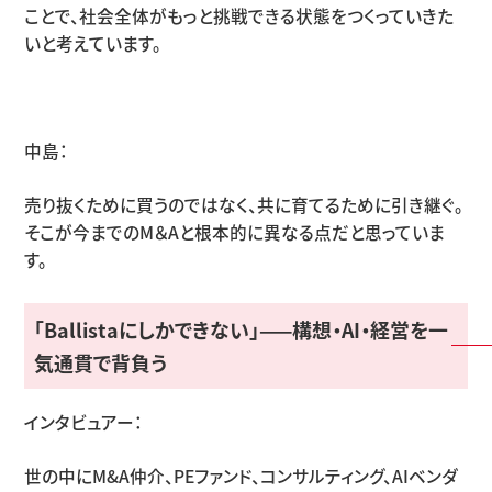
ことで、社会全体がもっと挑戦できる状態をつくっていきた
いと考えています。
中島：
売り抜くために買うのではなく、共に育てるために引き継ぐ。
そこが今までの
M
＆
A
と根本的に異なる点だと思っていま
す。
「
Ballista
にしかできない」
——
構想・
AI
・経営を一
気通貫で背負う
インタビュアー：
世の中に
M&A
仲介、
PE
ファンド、コンサルティング、
AI
ベンダ