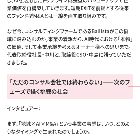
し、
AI
を活用したトップライン成長型のバリューアップで企
業価値を再構築していきます。短期
EXIT
を前提とする従来
のファンド型
M&A
とは一線を画す取り組みです。
なぜ今、コンサルティングファームである
Ballista
がこの領
域に踏み込むのか。事業の着想から、
AI
時代における「本物」
の価値、そして事業承継を考えるオーナー様への思いまで。
代表取締役社長・中川と、取締役
CSO
・中島に語っていただ
きました。
「ただのコンサル会社では終わらない」
——
次のフ
ェーズで描く挑戦の社会
インタビュアー：
まず、「地域
×AI×M&A
」という事業の着想は、いつ、どのよ
うなタイミングで生まれたのでしょうか。