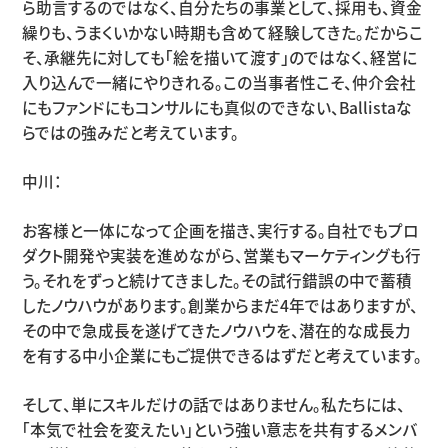
ら助言するのではなく、自分たちの事業として、採用も、資金
繰りも、うまくいかない時期も含めて経験してきた。だからこ
そ、承継先に対しても「絵を描いて渡す」のではなく、経営に
入り込んで一緒にやりきれる。この当事者性こそ、仲介会社
にもファンドにもコンサルにも真似のできない、
Ballista
な
らではの強みだと考えています。
中川：
お客様と一体になって企画を描き、実行する。自社でもプロ
ダクト開発や実装を進めながら、営業もマーケティングも行
う。それをずっと続けてきました。その試行錯誤の中で蓄積
したノウハウがあります。創業からまだ
4
年ではありますが、
その中で急成長を遂げてきたノウハウを、潜在的な成長力
を有する中小企業にもご提供できるはずだと考えています。
そして、単にスキルだけの話ではありません。私たちには、
「本気で社会を変えたい」という強い意志を共有するメンバ