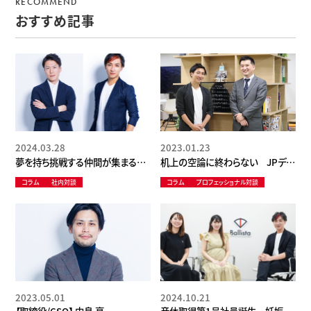
RECOMMEND
おすすめ記事
2024.03.28
2023.01.23
夢を持ち挑戦する仲間が集まる世
机上の空論に終わらない JPデジ
界を。 みんなの夢が実現できる組
タル 柴田CIOと語る、巨大組織を変
コラム
社内対談
コラム
プロフェッショナル対談
織、それがBallistaの目指す姿。
革するとはどういうことなのか
2023.05.01
2024.10.21