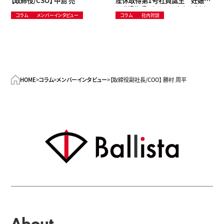
【取締役/CSO】 中島 亮
産休取得第1号社員誕生 妊娠か
ら職場復帰、育児まで安心な制度
コラム
メンバーインタビュー
コラム
社内対談
づくりを加速～ダイバーシティと多
様な働き方の実現に向けて
HOME
>
コラム
>
メンバーインタビュー
>
【取締役副社長/COO】 勝村 周平
About