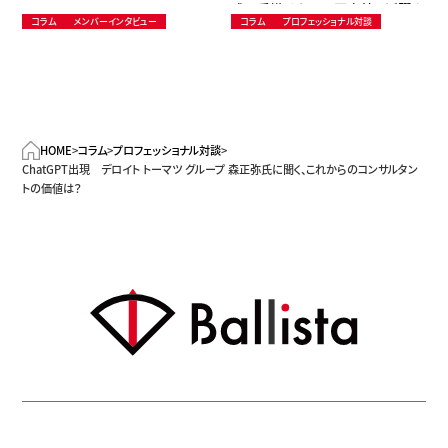
成 手掛けたのは国内外で活躍す
コラム
メンバーインタビュー
コラム
プロフェッショナル対談
るアーティスト集団
HOME
>
コラム
>
プロフェッショナル対談
>
ChatGPT出現 デロイト トーマツ グループ 森正弥氏に聞く、これからのコンサルタン
トの価値は？