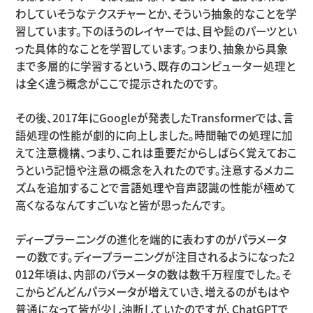
わしていそうなテクスチャーとか、そういう抽象的なことを学
習しています。下のほうのレイヤーでは、目や髭のパーツとい
った具体的なことを学習しています。つまり、抽象から具象
まで多層的に学習するという、既存のコンピューター処理と
は全く違う概念がここで提示されたのです。
その後、2017年にGoogleが発表したTransformerでは、言
語処理の性能が劇的に向上しました。時間軸での処理に加
えて注意機構、つまり、これは重要だからしばらく覚えておこ
うという記憶や注意の概念を入れたのです。注意するメカニ
ズムを追加することで言語処理や音声認識の性能が極めて
高くなるなんてすごいなと皆が思ったんです。
ディープラーニングの進化を端的に表わすのがパラメータ
ーの数です。ディープラーニングが注目されるようになった2
012年頃は、内部のパラメータの数は数千万程度でした。そ
こからどんどんパラメータが増えていき、増えるのがもはや
普通になって皆が少し油断していたのですが、ChatGPTで