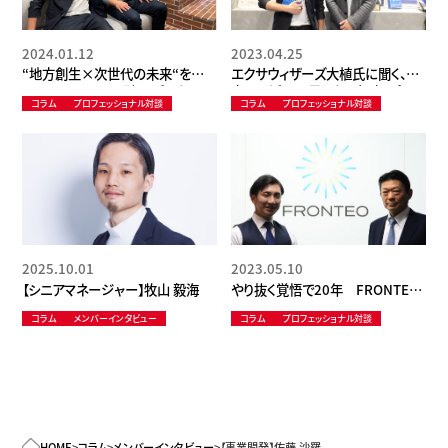
2024.01.12
2023.04.25
“地方創生×次世代の未来“を創る
エクサウィザーズ大植氏に聞く、日
コミュニティ(DAO型)とデジタル田
本のAI活用に足りない視点、プロフ
コラム
プロフェッショナル対談
コラム
プロフェッショナル対談
園都市構想の実現に向けて ～学
ェッショナルに必要なメンタリティ
びと成長、繋がりと共創が交差する
新しいシェアオフィス空間「GITY」
神保氏とともに〜
2025.10.01
2023.05.10
【シニアマネージャー】牧山 毅海
やり抜く覚悟で20年 FRONTEO
守本正宏社長に聞く、プロフェッシ
コラム
メンバーインタビュー
コラム
プロフェッショナル対談
ョナルはAIとどう向き合うか
HOME
>
コラム
>
メンバーインタビュー
>
【事業開発】佐藤 沙羅